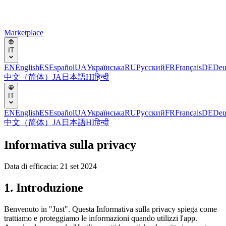
Marketplace
IT
EN
English
ES
Español
UA
Українська
RU
Русский
FR
Français
DE
Deu
中文（简体）
JA
日本語
HI
हिन्दी
IT
EN
English
ES
Español
UA
Українська
RU
Русский
FR
Français
DE
Deu
中文（简体）
JA
日本語
HI
हिन्दी
Informativa sulla privacy
Data di efficacia: 21 set 2024
1. Introduzione
Benvenuto in "Just". Questa Informativa sulla privacy spiega come
trattiamo e proteggiamo le informazioni quando utilizzi l'app.