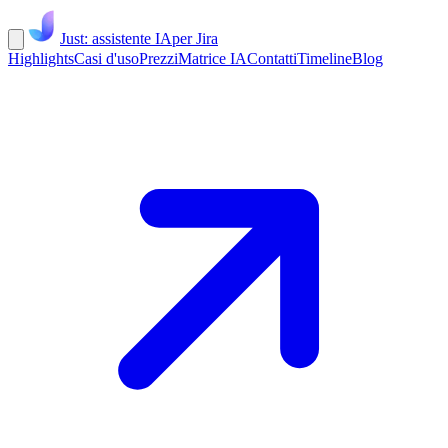
Just: assistente IA
per Jira
Highlights
Casi d'uso
Prezzi
Matrice IA
Contatti
Timeline
Blog