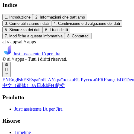
Indice
1. Introduzione
2. Informazioni che trattiamo
3. Come utilizziamo i dati
4. Condivisione e divulgazione dei dati
5. Sicurezza dei dati
6. I tuoi diritti
7. Modifiche a questa informativa
8. Contattaci
ai // apps
ai // apps
Just: assistente IA
per Jira
© ai // apps - Tutti i diritti riservati.
IT
EN
English
ES
Español
UA
Українська
RU
Русский
FR
Français
DE
Deu
中文（简体）
JA
日本語
HI
हिन्दी
Prodotto
Just: assistente IA per Jira
Risorse
Timeline