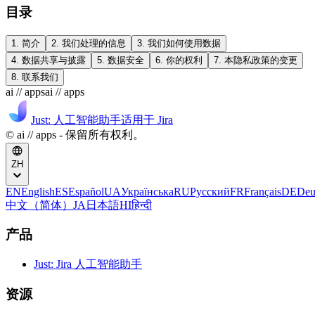
目录
1. 简介
2. 我们处理的信息
3. 我们如何使用数据
4. 数据共享与披露
5. 数据安全
6. 你的权利
7. 本隐私政策的变更
8. 联系我们
ai // apps
ai // apps
Just: 人工智能助手
适用于 Jira
© ai // apps - 保留所有权利。
ZH
EN
English
ES
Español
UA
Українська
RU
Русский
FR
Français
DE
Deu
中文（简体）
JA
日本語
HI
हिन्दी
产品
Just: Jira 人工智能助手
资源