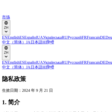
市场
ZH
EN
English
ES
Español
UA
Українська
RU
Русский
FR
Français
DE
Deu
中文（简体）
JA
日本語
HI
हिन्दी
ZH
EN
English
ES
Español
UA
Українська
RU
Русский
FR
Français
DE
Deu
中文（简体）
JA
日本語
HI
हिन्दी
隐私政策
生效日期：2024 年 9 月 21 日
1. 简介