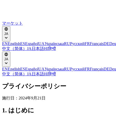
マーケット
JA
EN
English
ES
Español
UA
Українська
RU
Русский
FR
Français
DE
Deu
中文（简体）
JA
日本語
HI
हिन्दी
JA
EN
English
ES
Español
UA
Українська
RU
Русский
FR
Français
DE
Deu
中文（简体）
JA
日本語
HI
हिन्दी
プライバシーポリシー
施行日：2024年9月21日
1. はじめに