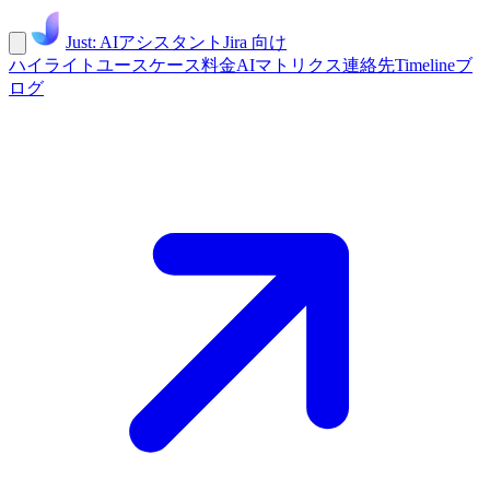
Just: AIアシスタント
Jira 向け
ハイライト
ユースケース
料金
AIマトリクス
連絡先
Timeline
ブ
ログ