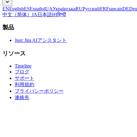
EN
English
ES
Español
UA
Українська
RU
Русский
FR
Français
DE
Deu
中文（简体）
JA
日本語
HI
हिन्दी
製品
Just: Jira AIアシスタント
リソース
Timeline
ブログ
サポート
利用規約
プライバシーポリシー
連絡先